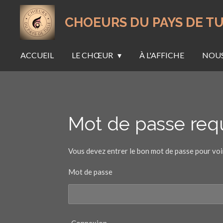
Passer
CHOEURS DU PAYS DE T
au
contenu
principal
ACCUEIL
LE CHŒUR
À L'AFFICHE
NOUS
Mot de passe req
Vous devez entrer le bon mot de passe pour voi
Mot de passe